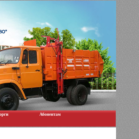
орги
Абонентам